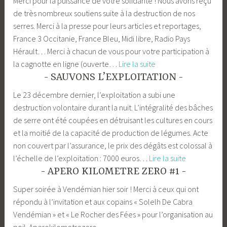
Merci pour la puissance de votre solidarité ! Nous avons reçu
passés,
de très nombreux soutiens suite à la destruction de nos
c’est
serres. Merci à la presse pour leurs articles et reportages,
parti
France 3 Occitanie, France Bleu, Midi libre, Radio Pays
pour
Hérault… Merci à chacun de vous pour votre participation à
les
LA
la cagnotte en ligne (ouverte…
Lire la suite
jardiniers
PRESSE
SAUVONS L’EXPLOITATION
!
NOUS
Le 23 décembre dernier, l’exploitation a subi une
SOUTIENT
destruction volontaire durant la nuit. L’intégralité des bâches
de serre ont été coupées en détruisant les cultures en cours
et la moitié de la capacité de production de légumes. Acte
non couvert par l’assurance, le prix des dégâts est colossal à
SAUVONS
l’échelle de l’exploitation : 7000 euros…
Lire la suite
L’EXPLOITAT
APERO KILOMETRE ZERO #1
Super soirée à Vendémian hier soir ! Merci à ceux qui ont
répondu à l’invitation et aux copains « Solelh De Cabra
Vendémian » et « Le Rocher des Fées » pour l’organisation au