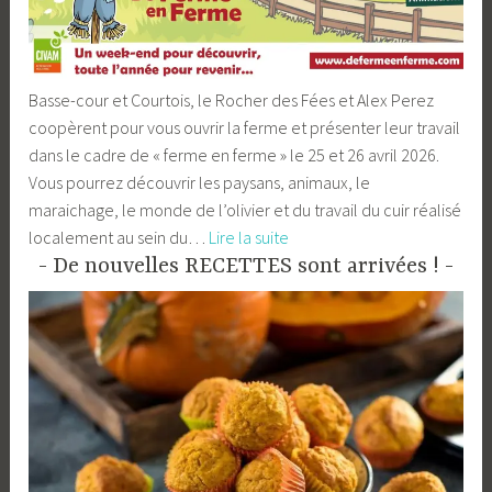
Basse-cour et Courtois, le Rocher des Fées et Alex Perez
coopèrent pour vous ouvrir la ferme et présenter leur travail
dans le cadre de « ferme en ferme » le 25 et 26 avril 2026.
Vous pourrez découvrir les paysans, animaux, le
maraichage, le monde de l’olivier et du travail du cuir réalisé
Ferme
localement au sein du…
Lire la suite
en
De nouvelles RECETTES sont arrivées !
Ferme
le
25/26
avril
2026