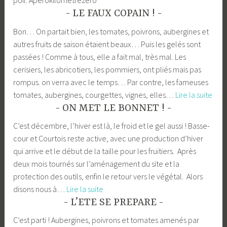
poil. Aperokilometrezero
LE FAUX COPAIN !
Bon… On partait bien, les tomates, poivrons, aubergines et
autres fruits de saison étaient beaux… Puis les gelés sont
passées ! Comme à tous, elle a fait mal, très mal. Les
cerisiers, les abricotiers, les pommiers, ont pliés mais pas
rompus. on verra avec le temps… Par contre, les fameuses
LE
tomates, aubergines, courgettes, vignes, elles…
Lire la suite
FAU
ON MET LE BONNET !
COP
C’est décembre, l’hiver est là, le froid et le gel aussi ! Basse-
!
cour et Courtois reste active, avec une production d’hiver
qui arrive et le début de la taille pour les fruitiers. Après
deux mois tournés sur l’aménagement du site et la
protection des outils, enfin le retour vers le végétal. Alors
ON
disons nous à…
Lire la suite
MET
L’ETE SE PREPARE
LE
C’est parti ! Aubergines, poivrons et tomates amenés par
BONNET