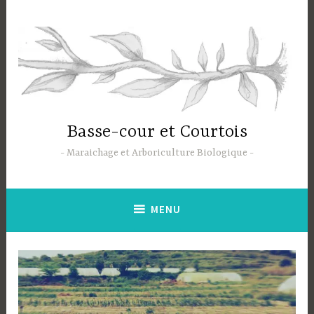
Accéder
au
contenu
principal
Basse-cour et Courtois
Maraichage et Arboriculture Biologique
MENU